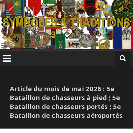
Skip
to
content
S
y
m
b
ol
e
s
Article du mois de mai 2026 : 5e
&
T
Bataillon de chasseurs à pied ; 5e
r
Bataillon de chasseurs portés ; 5e
a
Bataillon de chasseurs aéroportés
di
ti