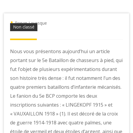
o
n
s
Ronan Levesque
Non classé
Nous vous présentons aujourd’hui un article
portant sur le 5e Bataillon de chasseurs à pied, qui
fut l’objet de plusieurs expérimentations durant
son histoire très dense : il fut notamment l’un des
quatre premiers bataillons d’infanterie mécanisés.
Le fanion du 5e BCP comporte les deux
inscriptions suivantes : « LINGEKOPF 1915 » et
« VAUXAILLON 1918 » (1). Il est décoré de la croix
de guerre 1914-1918 avec quatre palmes, une
étoile de vermeil et deux étoiles d’argent, ainsi que