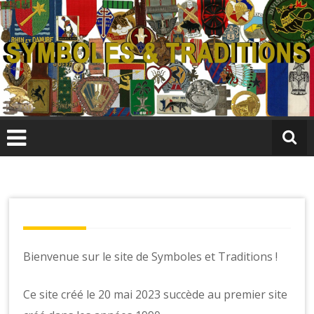
Skip
to
content
S
y
m
b
ol
e
s
&
T
r
Bienvenue sur le site de Symboles et Traditions !
a
di
ti
Ce site créé le 20 mai 2023 succède au premier site