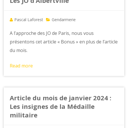
o
Les JO d’Albertville
n
s
Pascal Laforest
Gendarmerie
A l’approche des JO de Paris, nous vous
présentons cet article « Bonus » en plus de l’article
du mois.
Read more
Article du mois de janvier 2024 :
Les insignes de la Médaille
militaire