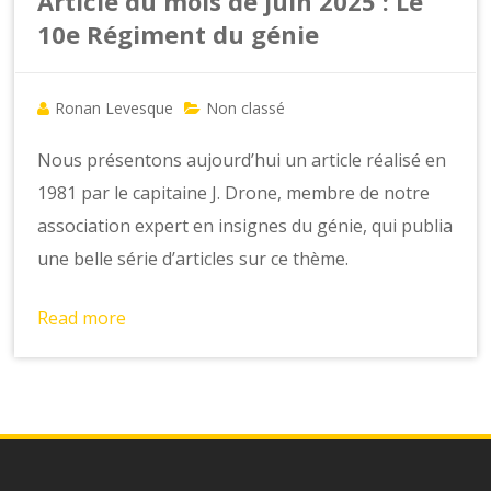
o
Article du mois de juin 2025 : Le
n
10e Régiment du génie
s
Ronan Levesque
Non classé
Nous présentons aujourd’hui un article réalisé en
1981 par le capitaine J. Drone, membre de notre
association expert en insignes du génie, qui publia
une belle série d’articles sur ce thème.
Read more