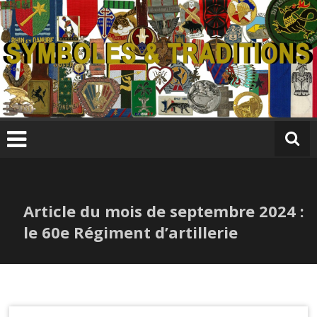
Skip
to
content
S
y
m
b
ol
e
s
Article du mois de septembre 2024 :
&
T
le 60e Régiment d’artillerie
r
a
di
ti