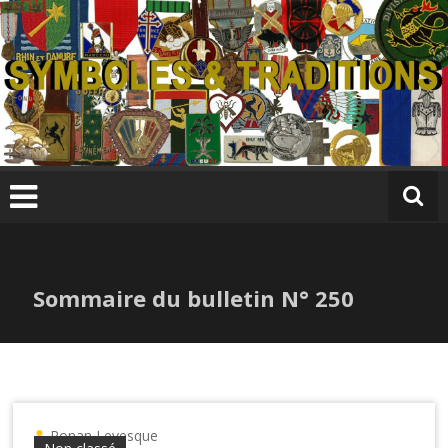
Skip
to
content
S
y
m
b
ol
e
s
Sommaire du bulletin N° 250
&
T
r
a
di
ti
Ronan Levesque