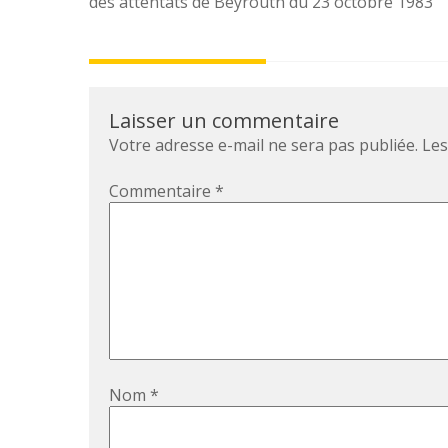
navigation
des attentats de Beyrouth du 23 octobre 1983
Laisser un commentaire
Votre adresse e-mail ne sera pas publiée.
Les
Commentaire
*
Nom
*