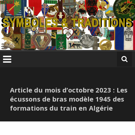
Skip
to
content
S
y
m
b
ol
e
s
Article du mois d’octobre 2023 : Les
&
T
écussons de bras modèle 1945 des
r
formations du train en Algérie
a
di
ti