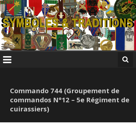
Skip
to
content
S
y
m
b
ol
e
s
Commando 744 (Groupement de
&
T
commandos N°12 – 5e Régiment de
r
cuirassiers)
a
di
ti