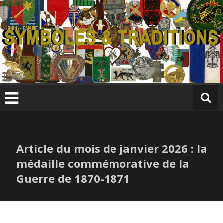
Skip
to
content
S
y
m
b
ol
e
s
Article du mois de janvier 2026 : la
&
T
médaille commémorative de la
r
Guerre de 1870-1871
a
di
ti