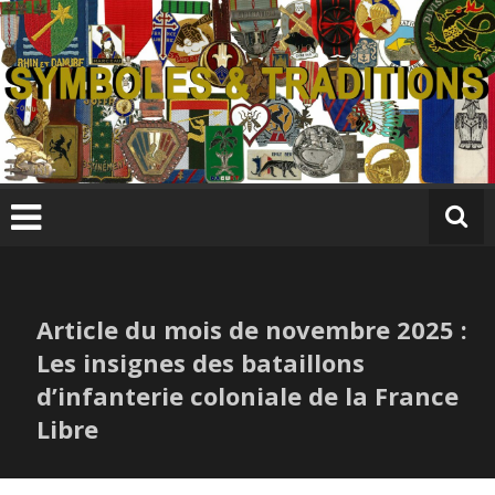
Skip
to
content
S
y
m
b
ol
e
s
Article du mois de novembre 2025 :
&
T
Les insignes des bataillons
r
d’infanterie coloniale de la France
a
Libre
di
ti