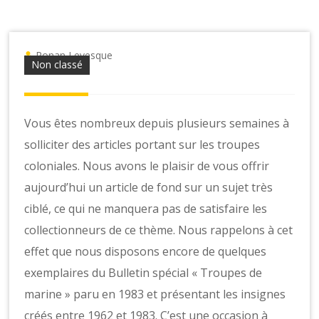
o
n
s
Ronan Levesque
Non classé
Vous êtes nombreux depuis plusieurs semaines à
solliciter des articles portant sur les troupes
coloniales. Nous avons le plaisir de vous offrir
aujourd’hui un article de fond sur un sujet très
ciblé, ce qui ne manquera pas de satisfaire les
collectionneurs de ce thème. Nous rappelons à cet
effet que nous disposons encore de quelques
exemplaires du Bulletin spécial « Troupes de
marine » paru en 1983 et présentant les insignes
créés entre 1962 et 1983. C’est une occasion à