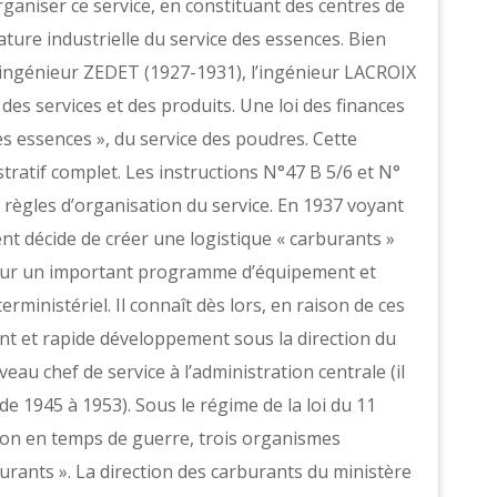
aniser ce service, en constituant des centres de
ture industrielle du service des essences. Bien
l’ingénieur ZEDET (1927-1931), l’ingénieur LACROIX
 des services et des produits. Une loi des finances
es essences », du service des poudres. Cette
atif complet. Les instructions N°47 B 5/6 et N°
s règles d’organisation du service. En 1937 voyant
ent décide de créer une logistique « carburants »
 sur un important programme d’équipement et
erministériel. Il connaît dès lors, en raison de ces
ant et rapide développement sous la direction du
au chef de service à l’administration centrale (il
de 1945 à 1953). Sous le régime de la loi du 11
nation en temps de guerre, trois organismes
burants ». La direction des carburants du ministère