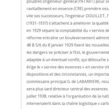
poudres (ingénieur-général PATART) pour org
ravitaillement en essence (CRE) première ossa
vite ses successeurs, l’ingénieur DOUILLET, 
(1931-1937) s’attachent à améliorer la qualité
en 1929 sépare la comptabilité du « service d
réforme entraîne un bouleversement administr
48 B 5/6 du 8 janvier 1929 fixent les nouvelle
les dangers se préciser à l’Est, le gouvernem
adaptée à un éventuel conflit, qui débouche
érige le « service des essences » en service int
dispositions et des circonstances, un import
commissaire principal G. de LABARRIERE, nouve
sera plus tard directeur central des essences 
juillet 1938, relative à l’organisation de la 
intervenaient dans la chaîne logistique « car