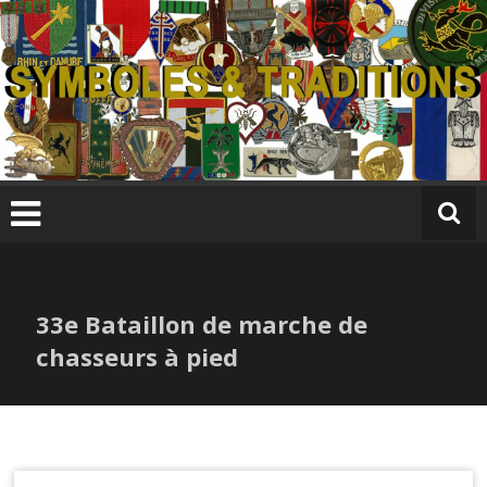
Skip
to
content
S
y
m
b
ol
e
s
33e Bataillon de marche de
&
T
chasseurs à pied
r
a
di
ti