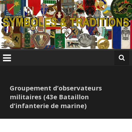
Skip
to
content
S
y
m
b
ol
e
s
Groupement d’observateurs
&
T
militaires (43e Bataillon
r
d’infanterie de marine)
a
di
ti