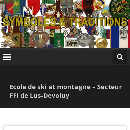
Skip
to
content
S
y
m
b
ol
e
s
Ecole de ski et montagne – Secteur
&
T
FFI de Lus-Devoluy
r
a
di
ti