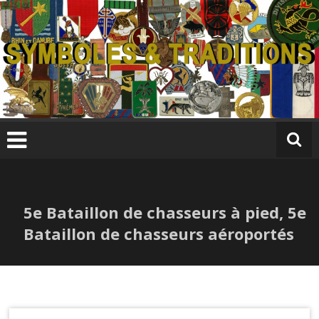
Skip
to
content
S
y
m
b
ol
e
s
5e Bataillon de chasseurs à pied, 5e
&
T
Bataillon de chasseurs aéroportés
r
a
di
ti