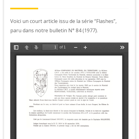
o
n
s
Voici un court article issu de la série “Flashes”,
paru dans notre bulletin N° 84 (1977).