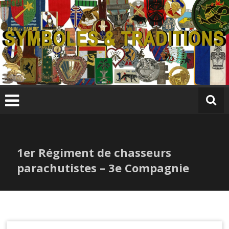
Skip
to
content
S
y
m
b
ol
e
s
1er Régiment de chasseurs
&
T
parachutistes – 3e Compagnie
r
a
di
ti