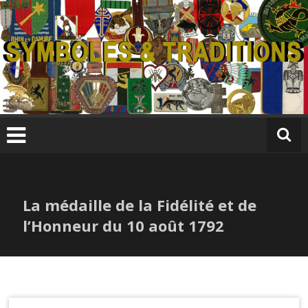
Skip
to
content
S
y
m
b
ol
e
s
La médaille de la Fidélité et de
&
T
l’Honneur du 10 août 1792
r
a
di
ti